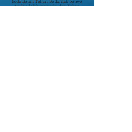
kedaulatan Tuhan. Sadarilah bahwa
Anda adalah manusia, dan Tuhan
adalah Tuhan. Bahkan Bileam pun
mengetahui, bahwa ketika Tuhan telah
memutuskan sesuatu, tidak mungkin ia
dapat mengubah keputusan-Nya.
Namun demikian apakah Anda
memperhatikan bahwa Tuhan tetap
bekerja melalui Bileam untuk
memberkati Israel? Tuhan tetap
membutuhkan hamba-hamba-Nya
untuk melakukan kehendak-Nya.
Walaupun kita tidak selalu mampu
mengubah kehendak Tuhan, apakah
Anda mau untuk tetap merelakan diri
Anda sebagai bejana untuk melakukan
kehendak Tuhan di muka bumi?
Get in Touch