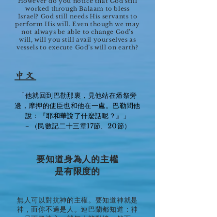
However do you notice that God still
worked through Balaam to bless
Israel? God still needs His servants to
perform His will. Even though we may
not always be able to change God’s
will, will you still avail yourselves as
vessels to execute God’s will on earth?
中文
「他就回到巴勒那裏，見他站在燔祭旁
邊，摩押的使臣也和他在一處。巴勒問他
說：『耶和華說了什麼話呢？』」
－（民數記二十三章17節、20節）
要知道身為人的主權
是有限度的
無人可以對抗神的主權。要知道神就是
神，而你不過是人。連巴蘭都知道：神