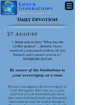
Enoch
Generations
Kingdom Truths, Kingdom Living
Daily Devotion
27 August
“… Balak said to him, “What has the
LORD spoken?” … Behold, I have
received a command to bless; He has
blessed, and I cannot reverse it.”
NUMBERS 23:17,20
Be aware of the limitations to
your sovereignty as a man
No one can oppose the sovereignty of
God. Recognise that you are a man
and God is God. Even Balaam knew
that once God had made up His mind,
there was no way he could change it.