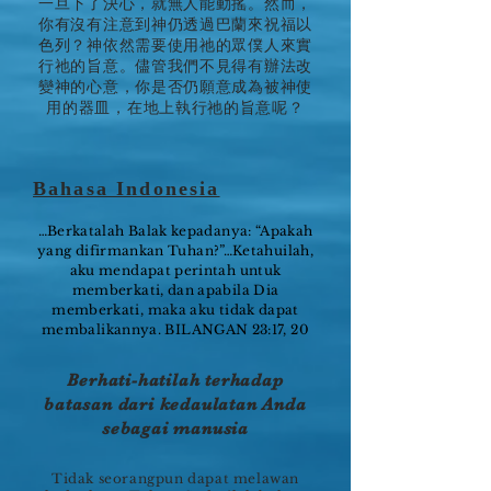
一旦下了決心，就無人能動搖。然而，
你有沒有注意到神仍透過巴蘭來祝福以
色列？神依然需要使用祂的眾僕人來實
行祂的旨意。儘管我們不見得有辦法改
變神的心意，你是否仍願意成為被神使
用的器皿，在地上執行祂的旨意呢？
Bahasa Indonesia
…Berkatalah Balak kepadanya: “Apakah
yang difirmankan Tuhan?”…Ketahuilah,
aku mendapat perintah untuk
memberkati, dan apabila Dia
memberkati, maka aku tidak dapat
membalikannya. BILANGAN 23:17, 20
Berhati-hatilah terhadap
batasan dari kedaulatan Anda
sebagai manusia
Tidak seorangpun dapat melawan