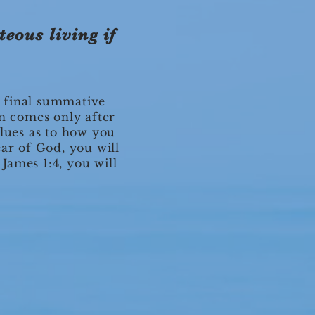
eous living if
a final summative
n comes only after
clues as to how you
ear of God, you will
 James 1:4, you will