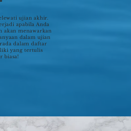
lewati ujian akhir.
rjadi apabila Anda
han akan menawarkan
tanyaan dalam ujian
erada dalam daftar
iki yang tertulis
r biasa!