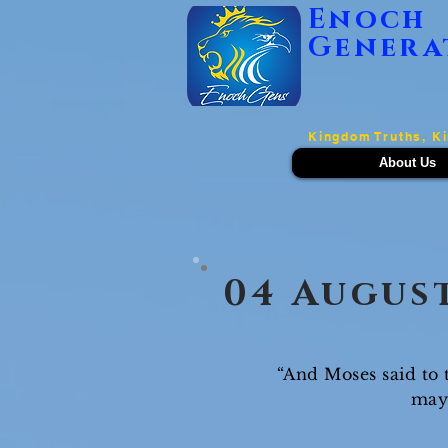
Enoch
Genera
Kingdom Truths, K
About Us
04 Augus
“And Moses said to 
may 