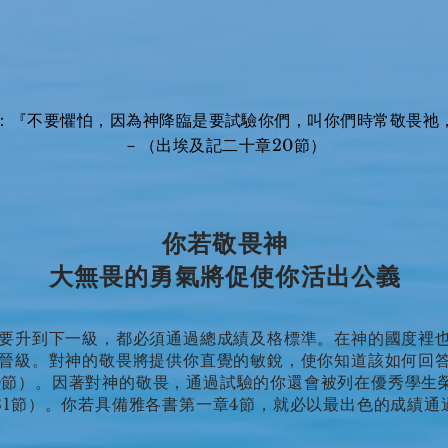
：『不要懼怕，因為神降臨是要試驗你們，叫你們時常敬畏祂
－（出埃及記二十章20節）
你若敬畏神
大無畏的勇氣將促使你活出公義
要升到下一級，都必須通過總成績及格標準。在神的國度裡
晉級。對神的敬畏將提供你直覺的敏銳，使你知道該如何回
-30節）。因著對神的敬畏，通過試驗的你還會被列在優秀學生
31節）。你若具備雅各書第一章4節，就必以最出色的成績通