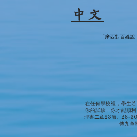
中文
「摩西對百姓說
在任何學校裡，學生若
你的試驗，你才能順利
理書二章23節、28
傳九章