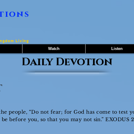
tions
ingdom Living
Watch
Listen
Daily Devotion
t
the people, “Do not fear; for God has come to test y
be before you, so that you may not sin.” EXODUS 