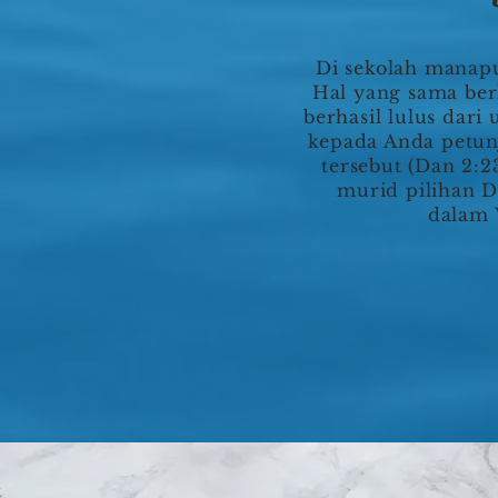
Di sekolah manapu
Hal yang sama ber
berhasil lulus dar
kepada Anda petunj
tersebut (Dan 2:
murid pilihan De
dalam Y