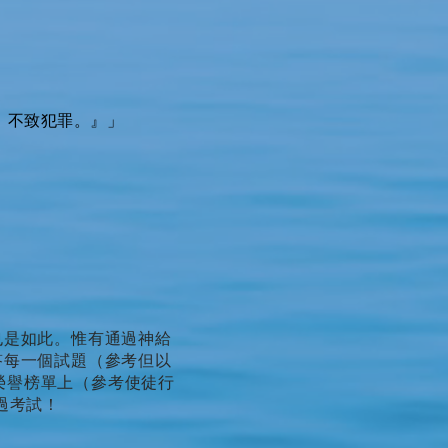
，不致犯罪。』」
也是如此。惟有通過神給
答每一個試題（參考但以
榮譽榜單上（參考使徒行
過考試！