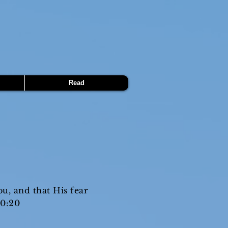
Read
ou, and that His fear
20:20