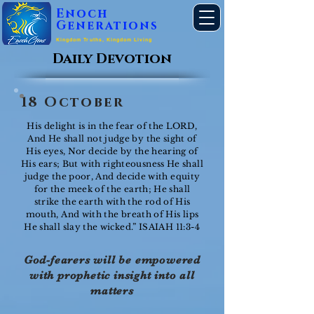
Enoch
Generations
Kingdom Truths, Kingdom Living
Daily Devotion
18 October
His delight is in the fear of the LORD,
And He shall not judge by the sight of
His eyes, Nor decide by the hearing of
His ears; But with righteousness He shall
judge the poor, And decide with equity
for the meek of the earth; He shall
strike the earth with the rod of His
mouth, And with the breath of His lips
He shall slay the wicked.” ISAIAH 11:3-4
God-fearers will be empowered
with prophetic insight into all
matters