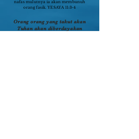
nafas mulutnya ia akan membunuh
orang fasik. YESAYA 11:3-4
Orang orang yang takut akan
Tuhan akan diberdayakan
dengan pengertian profetik
dalam segala perkara
Tuhan akan menuntun Anda dalam
membedakan dan menilai segala
sesuatu dengan tuntunan terang
kebenaranNya. Kebenaran-Nya yang
kudus akan menjadi dasar bagi nurani
Anda. Anda mampu membedakan
sesuatu bukan lagi berdasarkan indera
jasmani Anda, namun sebaliknya Anda
mengikuti arahan dari nurani yang
kudus. Apapun yang Anda nyatakan
dalam penilaian yang Anda buat, tidak
akan pilih kasih, namun benar dan
adil!