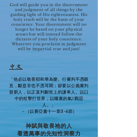
God will guide you in the discernment
and judgment of all things by the
guiding light of His righteousness. His
holy truth will be the basis of your
conscience. Your discernment will no
longer be based on your physical
senses but will instead follow the
dictates of your holy conscience.
Whatever you proclaim in judgment
will be impartial true and just!
中文
「他必以敬畏耶和華為樂。行審判不憑眼
見，斷是非也不憑耳聞；卻要以公義審判
貧窮人，以正直判斷世上的謙卑人。以口
中的杖擊打世界；以嘴裏的氣𣪩戮惡
人。」
－（以賽亞書十一章3-4節）
神賦與敬畏祂的人
看透萬事的先知性洞察力