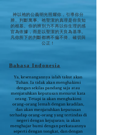
神以祂的公義明光照耀你，引導你分
辨、判斷萬事。祂聖潔的真理是你良知
的根基。你的辨別力不再以你生理的感
官為依據，而是以聖潔的天良為基準。
凡你所下的判斷都將不偏不倚、確切與
公正！
Bahasa Indonesia
Ya, kesenangannya ialah takut akan
Tuhan. Ia tidak akan menghakimi
dengan sekilas pandang saja atau
menjatuhkan keputusan menurut kata
orang. Tetapi ia akan menghakimi
orang-orang lemah dengan keadilan,
dan akan menjatuhkan keputusan
terhadap orang-orang yang tertindas di
negeri dengan kejujuran; ia akan
menghajar bumi dengan perkataannya
seperti dengan tongkat, dan dengan